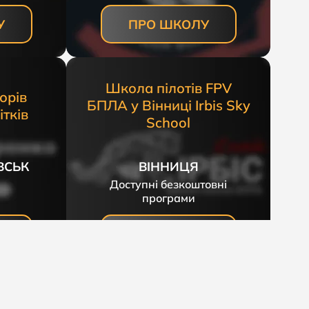
У
ПРО ШКОЛУ
Школа пілотів FPV
орів
БПЛА у Вінниці Irbis Sky
тків
School
ВСЬК
ВІННИЦЯ
Доступні безкоштовні
програми
У
ПРО ШКОЛУ
ки та
вки