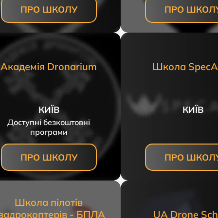
ПРО ШКОЛУ
ПРО ШКОЛ
Академія Dronarium
Школа SpecA
КИЇВ
КИЇВ
Доступні безкоштовні
програми
ПРО ШКОЛУ
ПРО ШКОЛ
Школа пілотів
вадрокоптерів - БПЛА
UA Drone Sch