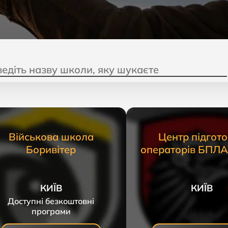
Військова школа
Центр підгот
Боривітер
операторів БПЛА
КИЇВ
КИЇВ
Доступні безкоштовні
програми