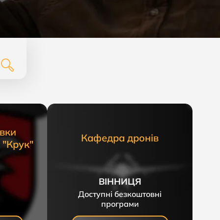
овки
Кафедра дронів
 "Крук"
ВІННИЦЯ
Доступні безкоштовні
програми