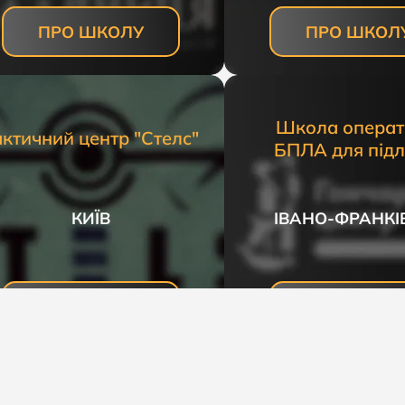
ПРО ШКОЛУ
ПРО ШКОЛ
Школа операт
актичний центр "Стелс"
БПЛА для підлі
КИЇВ
ІВАНО-ФРАНКІ
ПРО ШКОЛУ
ПРО ШКОЛ
Центр підготов
перепідгото